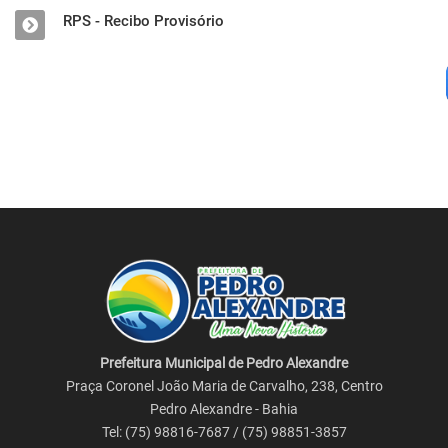
RPS - Recibo Provisório
Prefeitura Municipal de Pedro Alexandre
Praça Coronel João Maria de Carvalho, 238, Centro
Pedro Alexandre - Bahia
Tel: (75) 98816-7687 / (75) 98851-3857